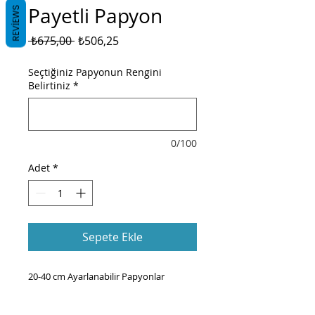
Payetli Papyon
REVIEWS
Normal
İndirimli
 ₺675,00 
₺506,25
Fiyat
Fiyat
Seçtiğiniz Papyonun Rengini
Belirtiniz
*
0/100
Adet
*
Sepete Ekle
20-40 cm Ayarlanabilir Papyonlar